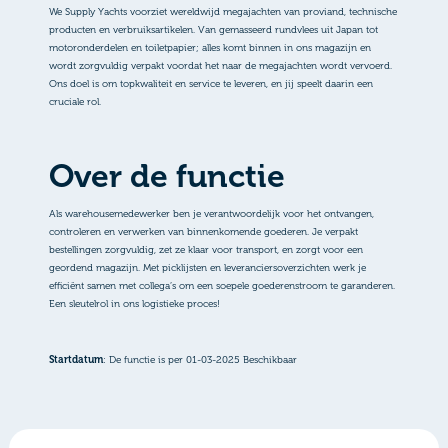
We Supply Yachts voorziet wereldwijd megajachten van proviand, technische
producten en verbruiksartikelen. Van gemasseerd rundvlees uit Japan tot
motoronderdelen en toiletpapier; alles komt binnen in ons magazijn en
wordt zorgvuldig verpakt voordat het naar de megajachten wordt vervoerd.
Ons doel is om topkwaliteit en service te leveren, en jij speelt daarin een
cruciale rol.
Over de functie
Als warehousemedewerker ben je verantwoordelijk voor het ontvangen,
controleren en verwerken van binnenkomende goederen. Je verpakt
bestellingen zorgvuldig, zet ze klaar voor transport, en zorgt voor een
geordend magazijn. Met picklijsten en leveranciersoverzichten werk je
efficiënt samen met collega’s om een soepele goederenstroom te garanderen.
Een sleutelrol in ons logistieke proces!
Startdatum
: De functie is per 01-03-2025 Beschikbaar