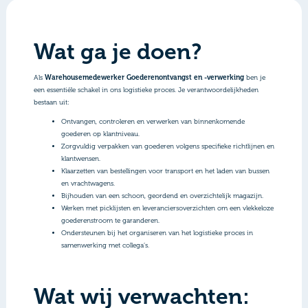
Wat ga je doen?
Als
Warehousemedewerker Goederenontvangst en -verwerking
ben je
een essentiële schakel in ons logistieke proces. Je verantwoordelijkheden
bestaan uit:
Ontvangen, controleren en verwerken van binnenkomende
goederen op klantniveau.
Zorgvuldig verpakken van goederen volgens specifieke richtlijnen en
klantwensen.
Klaarzetten van bestellingen voor transport en het laden van bussen
en vrachtwagens.
Bijhouden van een schoon, geordend en overzichtelijk magazijn.
Werken met picklijsten en leveranciersoverzichten om een vlekkeloze
goederenstroom te garanderen.
Ondersteunen bij het organiseren van het logistieke proces in
samenwerking met collega’s.
Wat wij verwachten: