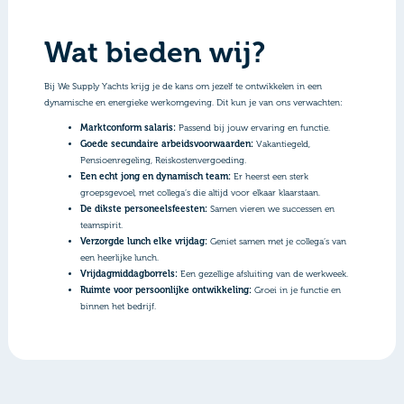
Wat bieden wij?
Bij We Supply Yachts krijg je de kans om jezelf te ontwikkelen in een
dynamische en energieke werkomgeving. Dit kun je van ons verwachten:
Marktconform salaris:
Passend bij jouw ervaring en functie.
Goede secundaire arbeidsvoorwaarden:
Vakantiegeld,
Pensioenregeling, Reiskostenvergoeding.
Een echt jong en dynamisch team:
Er heerst een sterk
groepsgevoel, met collega’s die altijd voor elkaar klaarstaan.
De dikste personeelsfeesten:
Samen vieren we successen en
teamspirit.
Verzorgde lunch elke vrijdag:
Geniet samen met je collega’s van
een heerlijke lunch.
Vrijdagmiddagborrels:
Een gezellige afsluiting van de werkweek.
Ruimte voor persoonlijke ontwikkeling:
Groei in je functie en
binnen het bedrijf.