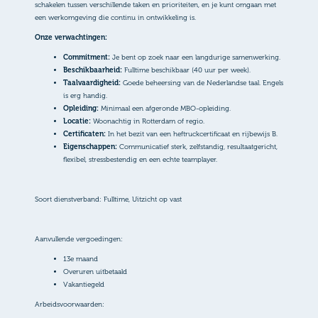
schakelen tussen verschillende taken en prioriteiten, en je kunt omgaan met
een werkomgeving die continu in ontwikkeling is.
Onze verwachtingen:
Commitment:
Je bent op zoek naar een langdurige samenwerking.
Beschikbaarheid:
Fulltime beschikbaar (40 uur per week).
Taalvaardigheid:
Goede beheersing van de Nederlandse taal. Engels
is erg handig.
Opleiding:
Minimaal een afgeronde MBO-opleiding.
Locatie:
Woonachtig in Rotterdam of regio.
Certificaten:
In het bezit van een heftruckcertificaat en rijbewijs B.
Eigenschappen:
Communicatief sterk, zelfstandig, resultaatgericht,
flexibel, stressbestendig en een echte teamplayer.
Soort dienstverband: Fulltime, Uitzicht op vast
Aanvullende vergoedingen:
13e maand
Overuren uitbetaald
Vakantiegeld
Arbeidsvoorwaarden: