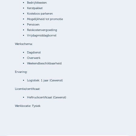
Bedrijfsfeesten
Kerstpakket
Kosteloos parkeren
Mogelijkheid tot promotie
Pensioen
Reiskostenvergoeding
Vrijdagmiddagborrel
Werkschema:
Dagdienst
Overwerk
Weekendbeschikbaarheid
Ervaring:
Logistiek: 1 jaar (Gewenst)
Licentie/certificaat:
Heftruckcertificaat (Gewenst)
Werklocatie: Fysiek